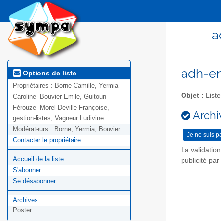
a
adh-en
Options de liste
Propriétaires :
Borne Camille, Yermia
Objet :
Liste
Caroline, Bouvier Emile, Guitoun
Férouze, Morel-Deville Françoise,
Archiv
gestion-listes, Vagneur Ludivine
Modérateurs :
Borne, Yermia, Bouvier
Contacter le propriétaire
La validatio
Accueil de la liste
publicité pa
S'abonner
Se désabonner
Archives
Poster